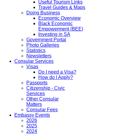
Useful Tourism Links
Travel Guides & Maps
Doing Business
Economic Overview
Black Economic
Empowerment (BEE)
Investing in SA
Government Portal
Photo Galleries
Statistics
Newsletters
Consular Services
Visas
Do I need a Visa?
How do I Apply?
Passports
Citizenship - Civic
Services
Other Consular
Matters
Consular Fees
Embassy Events
2026
2025
2024