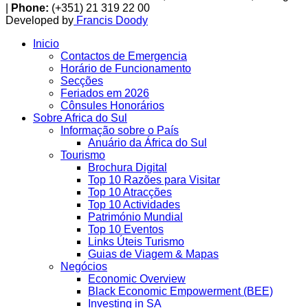
|
Phone:
(+351) 21 319 22 00
Developed by
Francis Doody
Inicio
Contactos de Emergencia
Horário de Funcionamento
Secções
Feriados em 2026
Cônsules Honorários
Sobre Africa do Sul
Informação sobre o País
Anuário da África do Sul
Tourismo
Brochura Digital
Top 10 Razões para Visitar
Top 10 Atracções
Top 10 Actividades
Património Mundial
Top 10 Eventos
Links Úteis Turismo
Guias de Viagem & Mapas
Negócios
Economic Overview
Black Economic Empowerment (BEE)
Investing in SA