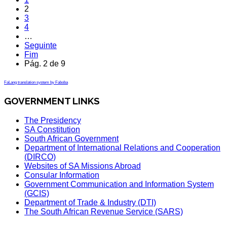
2
3
4
…
Seguinte
Fim
Pág. 2 de 9
FaLang translation system by Faboba
GOVERNMENT LINKS
The Presidency
SA Constitution
South African Government
Department of International Relations and Cooperation
(DIRCO)
Websites of SA Missions Abroad
Consular Information
Government Communication and Information System
(GCIS)
Department of Trade & Industry (DTI)
The South African Revenue Service (SARS)