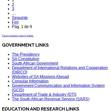
2
3
…
Seguinte
Fim
Pág. 1 de 9
FaLang translation system by Faboba
GOVERNMENT LINKS
The Presidency
SA Constitution
South African Government
Department of International Relations and Cooperation
(DIRCO)
Websites of SA Missions Abroad
Consular Information
Government Communication and Information System
(GCIS)
Department of Trade & Industry (DTI)
The South African Revenue Service (SARS)
EDUCATION AND RESEARCH LINKS