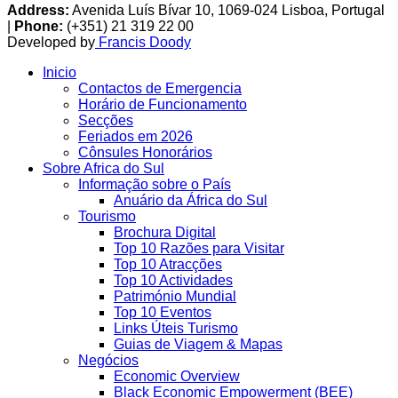
Address:
Avenida Luís Bívar 10, 1069-024 Lisboa, Portugal
|
Phone:
(+351) 21 319 22 00
Developed by
Francis Doody
Inicio
Contactos de Emergencia
Horário de Funcionamento
Secções
Feriados em 2026
Cônsules Honorários
Sobre Africa do Sul
Informação sobre o País
Anuário da África do Sul
Tourismo
Brochura Digital
Top 10 Razões para Visitar
Top 10 Atracções
Top 10 Actividades
Património Mundial
Top 10 Eventos
Links Úteis Turismo
Guias de Viagem & Mapas
Negócios
Economic Overview
Black Economic Empowerment (BEE)