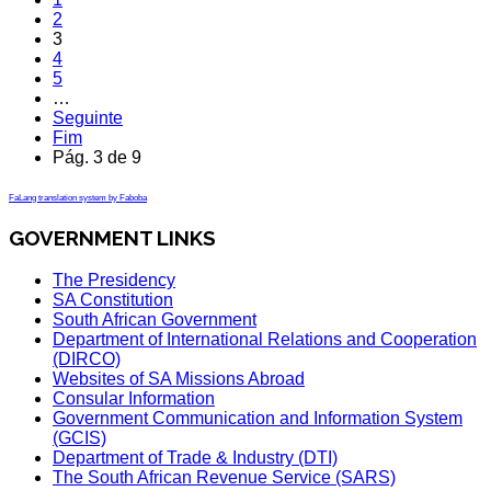
2
3
4
5
…
Seguinte
Fim
Pág. 3 de 9
FaLang translation system by Faboba
GOVERNMENT LINKS
The Presidency
SA Constitution
South African Government
Department of International Relations and Cooperation
(DIRCO)
Websites of SA Missions Abroad
Consular Information
Government Communication and Information System
(GCIS)
Department of Trade & Industry (DTI)
The South African Revenue Service (SARS)