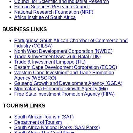
Council for Scientific and Industrial Research
Human Sciences Research Council
National Research Foundation (NRF)
Africa Institute of South Africa
BUSINESS LINKS
Portuguese-South African Chamber of Commerce and
Industry (CCILSA)
North West Development Corporation (NWDC)
Trade & Investment Kwa-Zulu Natal (TIK)
Trade & Investment Limpopo (TIL)
Eastern Cape Development Corporation (ECDC)
Western Cape Investment and Trade Promotion
Agency (WESGRO)
Gauteng Growth and Development Agency (GGDA)
Mpumalanga Economic Growth Agency (Mii)
Free State Investment Promotion Agency (FIPA)
TOURISM LINKS
South African Tourism (SAT)
Department of Tourism
South Africa National Parks (SAN Parks)
South Africa The Good News